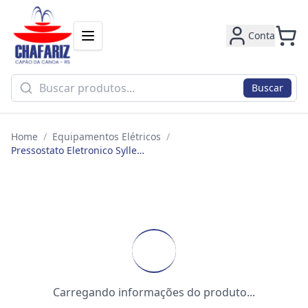
Conta
Buscar
Home
/
Equipamentos Elétricos
/
Pressostato Eletronico Syllent Bivolt Kmbr020/i 0.8 Bar
Carregando informações do produto...