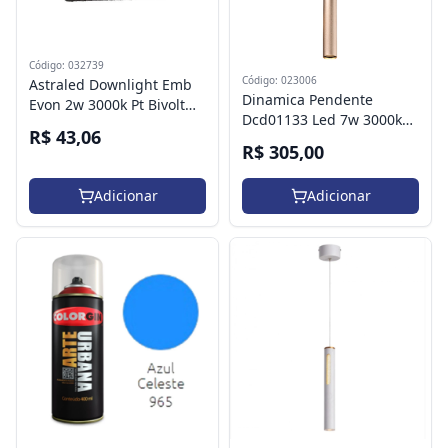
Código: 032739
Código: 023006
Astraled Downlight Emb
Dinamica Pendente
Evon 2w 3000k Pt Bivolt
Dcd01133 Led 7w 3000k
Dl7302
R$ 43,06
Acrilico Dourado
R$ 305,00
Adicionar
Adicionar