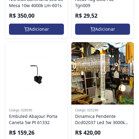
Tgn009
Mesa 10w 4000k Lm-601s
R$ 29,52
R$ 350,00
Adicionar
Adicionar
Código: 028590
Código: 025290
Embuled Abajour Porta
Dinamica Pendente
Caneta 5w Pt 61332
Dcd02037 Led 5w 3000k
Dourado
R$ 159,26
R$ 420,00