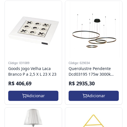
Código: 031089
Código: 029034
Goods Jogo Velha Laca
Querolustre Pendente
Branco P a 2,5 X L 23 X 23
Dcd03195 175w 3000k
Preto
R$ 406,69
R$ 2935,30
Adicionar
Adicionar