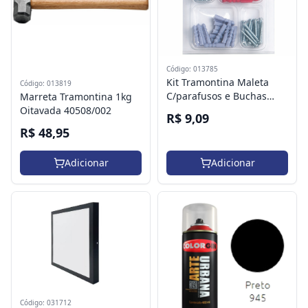
Código: 013785
Kit Tramontina Maleta
Código: 013819
C/parafusos e Buchas
Marreta Tramontina 1kg
60pc 43505/001
Oitavada 40508/002
R$ 9,09
R$ 48,95
Adicionar
Adicionar
Código: 031712