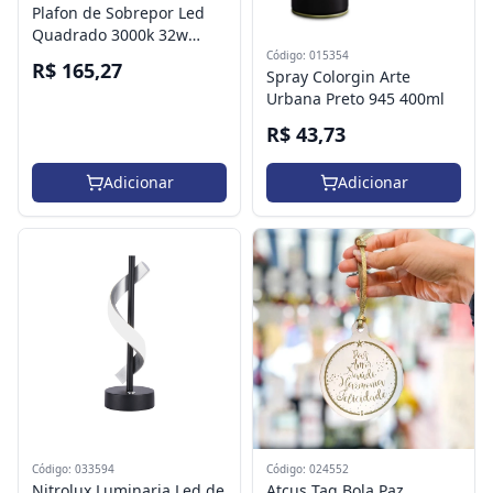
Plafon de Sobrepor Led
Quadrado 3000k 32w
Bivolt 40x40x3,8cm
Código: 015354
R$ 165,27
Spray Colorgin Arte
Alumínio Preto - Germany
Urbana Preto 945 400ml
Blumenau Iluminação
83893001 - Sku 54022752
R$ 43,73
Adicionar
Adicionar
Código: 024552
Código: 033594
Atcus Tag Bola Paz
Nitrolux Luminaria Led de