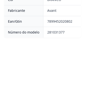
Fabricante
Avant
Ean/Gtin
7899452020802
Número do modelo
281031377