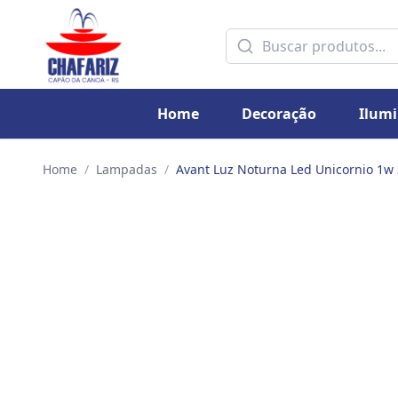
Home
Decoração
Ilum
Home
/
Lampadas
/
Avant Luz Noturna Led Unicornio 1w 