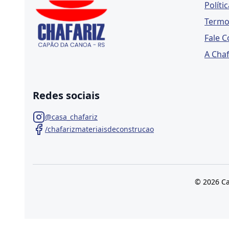
Políti
Termo
Fale 
A Chaf
Redes sociais
@casa_chafariz
/chafarizmateriaisdeconstrucao
© 2026 Ca