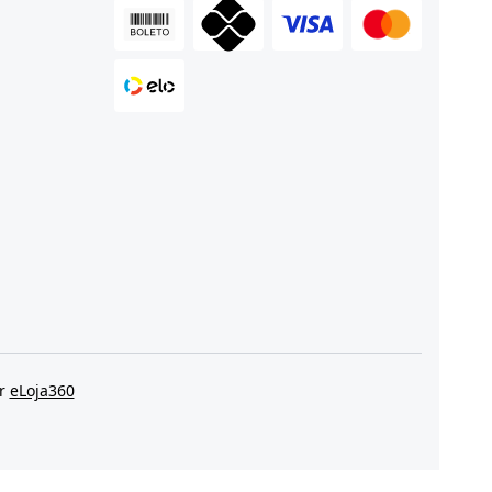
or
eLoja360