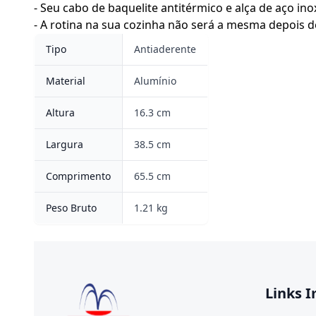
- Seu cabo de baquelite antitérmico e alça de aço in
- A rotina na sua cozinha não será a mesma depois de
Tipo
Antiaderente
Material
Alumínio
Altura
16.3 cm
Largura
38.5 cm
Comprimento
65.5 cm
Peso Bruto
1.21 kg
Links 