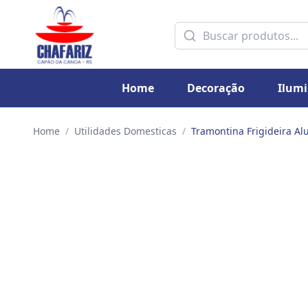
Home
Decoração
Ilum
Home
/
Utilidades Domesticas
/
Tramontina Frigideira A