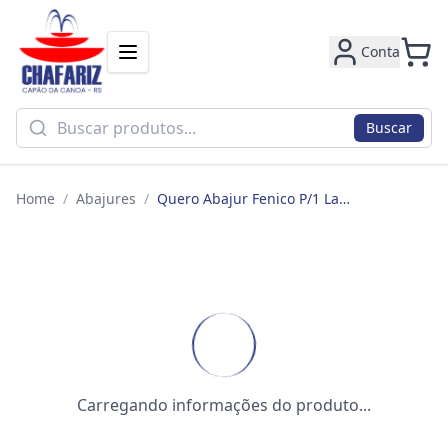
Conta
Buscar
Home
/
Abajures
/
Quero Abajur Fenico P/1 Lamp E27 Tq-23114 **
Carregando informações do produto...