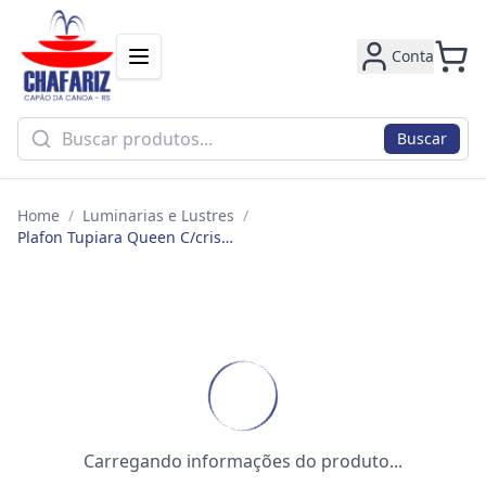
Conta
Buscar
Home
/
Luminarias e Lustres
/
Plafon Tupiara Queen C/cristais P/6 Lamp E14 8-2106 Br Ct
Carregando informações do produto...