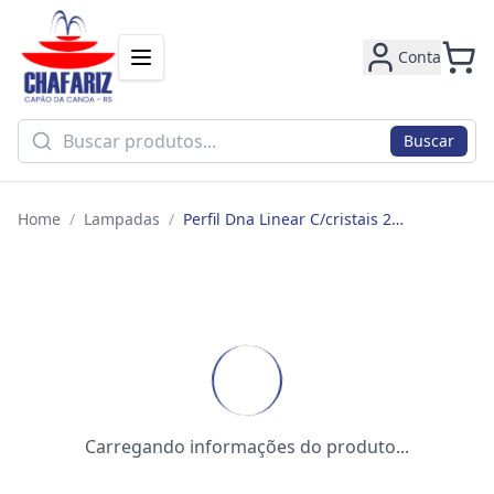
Conta
Buscar
Home
/
Lampadas
/
Perfil Dna Linear C/cristais 23w 3000k Sob 150cm Dr Fosco **
Carregando informações do produto...