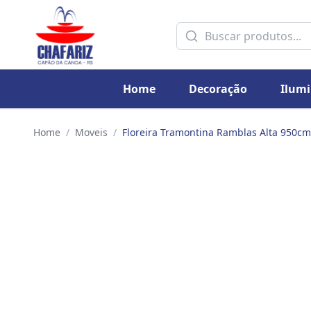
Home
Decoração
Ilum
Home
/
Moveis
/
Floreira Tramontina Ramblas Alta 950c