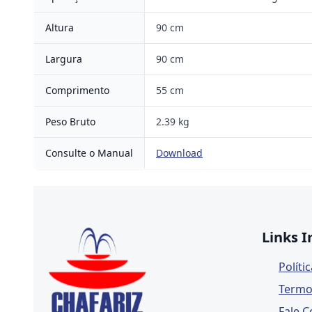
Altura
90 cm
Largura
90 cm
Comprimento
55 cm
Peso Bruto
2.39 kg
Consulte o Manual
Download
Links 
Políti
Termo
Fale 