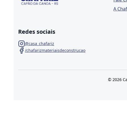
A Chaf
Redes sociais
@casa_chafariz
/chafarizmateriaisdeconstrucao
© 2026 Ca