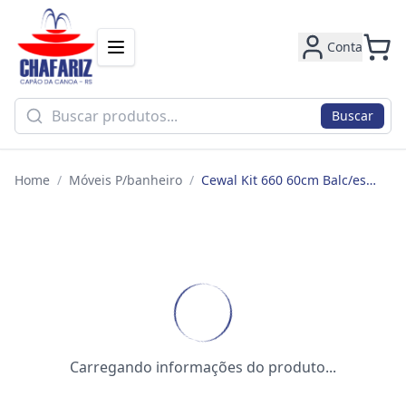
Conta
Buscar
Home
/
Móveis P/banheiro
/
Cewal Kit 660 60cm Balc/esp/lav Gianduia/itapua
Carregando informações do produto...