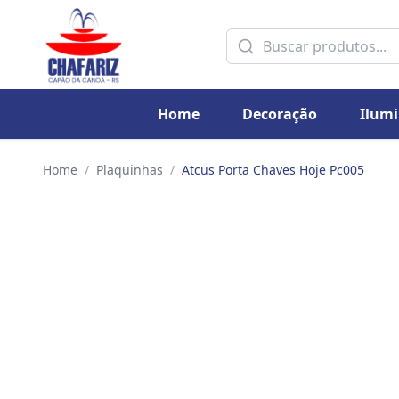
Home
Decoração
Ilum
Home
/
Plaquinhas
/
Atcus Porta Chaves Hoje Pc005