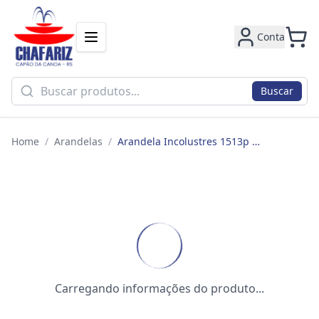
Conta
Buscar
Home
/
Arandelas
/
Arandela Incolustres 1513p P/1 Lamp E27 Cobre
Carregando informações do produto...