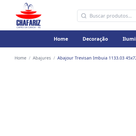
Home
Decoração
Ilum
Home
/
Abajures
/
Abajour Trevisan Imbuia 1133.03 45x